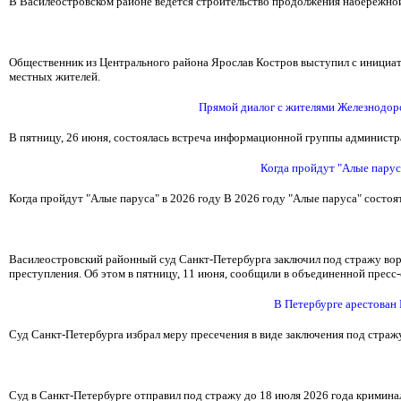
В Василеостровском районе ведется строительство продолжения набережной 
Общественник из Центрального района Ярослав Костров выступил с инициат
местных жителей.
Прямой диалог с жителями Железнодор
В пятницу, 26 июня, состоялась встреча информационной группы админист
Когда пройдут "Алые парус
Когда пройдут "Алые паруса" в 2026 году В 2026 году "Алые паруса" состоя
Василеостровский районный суд Санкт-Петербурга заключил под стражу вора
преступления. Об этом в пятницу, 11 июня, сообщили в объединенной пресс
В Петербурге арестован
Суд Санкт-Петербурга избрал меру пресечения в виде заключения под страж
Суд в Санкт-Петербурге отправил под стражу до 18 июля 2026 года кримина