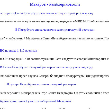
Макаров - Рамблер/новости
ресторан в Санкт-Петербурге частично затонул второй раз за месяц
 частично затонул чуть менее месяца назад, передает «МИР 24. Проблемная то
В Петербурге снова частично затонул плавучий ресторан
олл" у набережной Макарова в Санкт-Петербурге вновь частично затопило. П
СВО порядка 1 410 военных
не СВО порядка 1 410 военнослужащих. Это следует из сводки Минобороны Р
В Санкт-Петербурге плавучий ресторан наполовину ушел под воду
б этом сообщила пресс-служба Северо-�-ападной прокуратуры. Инцидент произ
В центре Петербурга затопило плавучий ресторан
на набережной Макарова в центре Санкт-Петербурга. Об этом сообщили в пр
бурга строят новый участок набережной Макарова