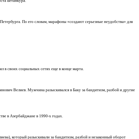
ста Бетанкура.
Петербурга. По его словам, марафоны «создают серьезные неудобства» для
л в своих социальных сетях еще в конце марта.
инович Велиев. Мужчина разыскивался в Баку за бандитизм, разбой и другие
ве в Азербайджане в 1990-х годах.
ева), который разыскивали за бандитизм, разбой и незаконный оборот