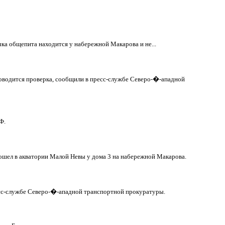
чка общепита находится у набережной Макарова и не...
роводится проверка, сообщили в пресс-службе Северо-�-ападной
Ф.
ошел в акватории Малой Невы у дома 3 на набережной Макарова.
есс-службе Северо-�-ападной транспортной прокуратуры.