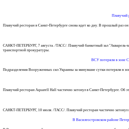
Плавучий 
Плавучий ресторан в Санкт-Петербурге снова идет ко дну. В прошлый раз он
САНКТ-ПЕТЕРБУРГ, 7 августа. /ТАСС/. Плавучий банкетный зал "Акварель-х
транспортной прокуратуры.
ВСУ потеряли в зоне 
Подразделения Вооруженных сил Украины за минувшие сутки потеряли в зо
Плавучий ресторан Aquarell Hall частично затонул в Санкт-Петербурге. О
САНКТ-ПЕТЕРБУРГ, 10 июля. /ТАСС/. Плавучий ресторан частично затонул 
В Василеостровском районе Петер