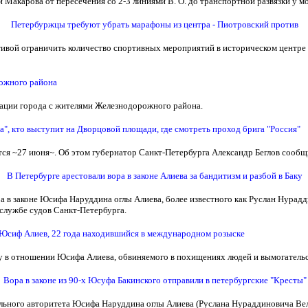
Макарова от пересечения со 2-3 линиями В. О. до транспортной развязки у мо
Петербуржцы требуют убрать марафоны из центра - Пиотровский против
ивой ограничить количество спортивных мероприятий в историческом центре 
ожного района
рации города с жителями Железнодорожного района.
а", кто выступит на Дворцовой площади, где смотреть проход брига "Россия"
тся ~27 июня~. Об этом губернатор Санкт-Петербурга Александр Беглов сообщи
В Петербурге арестовали вора в законе Алиева за бандитизм и разбой в Баку
 в законе Юсифа Наруддина оглы Алиева, более известного как Руслан Нурадд
-службе судов Санкт-Петербурга.
 Юсиф Алиев, 22 года находившийся в международном розыске
у в отношении Юсифа Алиева, обвиняемого в похищениях людей и вымогательст
Вора в законе из 90-х Юсуфа Бакинского отправили в петербургские "Кресты"
льного авторитета Юсифа Наруддина оглы Алиева (Руслана Нураддиновича Вели