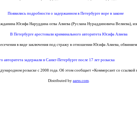
Появились подробности о задержанном в Петербурге воре в законе
ажданина Юсифа Наруддина оглы Алиева (Руслана Нураддиновича Велиева), изв
В Петербурге арестовали криминального авторитета Юсифа Алиева
сечения в виде заключения под стражу в отношении Юсифа Алиева, обвиняемо
о авторитета задержали в Санкт-Петербурге после 17 лет розыска
дународном розыске с 2008 года. Об этом сообщает «Коммерсант со ссылкой н
Distributed by
aarss.com
.