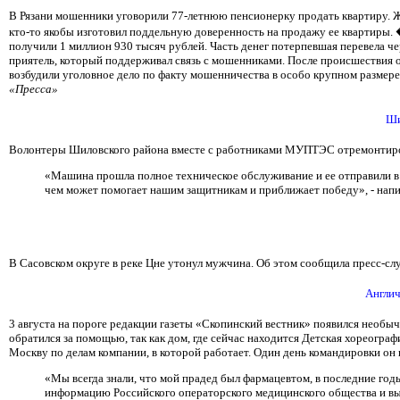
В Рязани мошенники уговорили 77-летнюю пенсионерку продать квартиру. Ж
кто-то якобы изготовил поддельную доверенность на продажу ее квартиры. 
получили 1 миллион 930 тысяч рублей. Часть денег потерпевшая перевела чер
приятель, который поддерживал связь с мошенниками. После происшествия о
возбудили уголовное дело по факту мошенничества в особо крупном размере 
«Пресса»
Ши
Волонтеры Шиловского района вместе с работниками МУПТЭС отремонтиров
«Машина прошла полное техническое обслуживание и ее отправили в 
чем может помогает нашим защитникам и приближает победу», - напи
В Сасовском округе в реке Цне утонул мужчина. Об этом сообщила пресс-слу
Англич
3 августа на пороге редакции газеты «Скопинский вестник» появился необы
обратился за помощью, так как дом, где сейчас находится Детская хореографи
Москву по делам компании, в которой работает. Один день командировки он 
«Мы всегда знали, что мой прадед был фармацевтом, в последние годы 
информацию Российского операторского медицинского общества и выяс