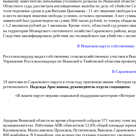
Бывшему заместителю начальника уголовного розыска по Рязанской области 
Областного суда, рассмотрев апелляционные жалобы по делу об убийстве Се
этом тюремные сроки и для Виталия Цыплакова - 11 лет лишения свободы в к
и шесть месяцев лишения свободы условно, остались прежними. А вот суммы
заявителей был удовлетворен на сумму 900 тысяч рублей, то теперь общая 
с 1,2 миллиона рублей до 1 миллиона. Кроме этого, областной суд решил ли
на территории Можарского охотничьего хозяйства Сараевского района, когда 
Следствие квалифицировало действия экс-полицейского как убийство с косв
В Рязанском округе собственнику
Россельхознадзор выдал собственнику сельскохозяйственных участков в Ряза
Управление Россельхознадзора по Рязанской и Тамбовской областям прокон
В Сараевском 
19 жителям из Сараевского округа в этом году присвоили звание «Ветеран тру
регионального.
Надежда Арасланова, руководитель отдела соцзащиты:
«В нашем округе мерами социальной поддержки категории «Ветеран тр
Аграрии Рязанской области во время уборочной собрали 371 тысячу тонн зе
муниципалитетах. Работники АПК обмолотили 12,6% общей площади зерновых
Касимовском, Милославском, Пронском, Путятинском, Ряжском, Сараевском и
800 комбайнов. В ближайшие дни количество техники планируют увеличить 