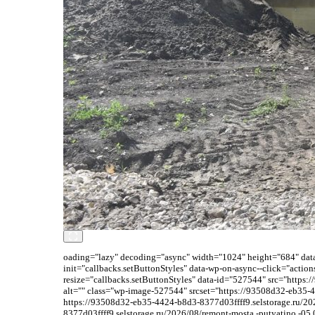
oading="lazy" decoding="async" width="1024" height="684" data-
init="callbacks.setButtonStyles" data-wp-on-async--click="acti
resize="callbacks.setButtonStyles" data-id="527544" src="http
alt="" class="wp-image-527544" srcset="https://93508d32-eb35-
https://93508d32-eb35-4424-b8d3-8377d03ffff9.selstorage.ru/2
8377d03ffff9.selstorage.ru/2026/08/remont-mosta.-putyatino.-0