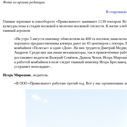
Фото из архива редакции
В старожило
Озимые зерновые в севообороте «Привольного» занимают 1130 гектаров. Всег
культуры пока в стадии восковой и молочно-восковой спелости. К жатве хлеб
главный агроном:
«На утро 5 августа пшеницу обмолотили на 400 га посевов, намолотил
хорошего предшественника клевера дают по 45 центнеров с гектара. 
комбайнов «Полесье» и один «Дон». На них трудятся Дмитрий Медв
Андреев. Среди них как наши механизаторы, так и привлечённые рабо
доставляют водители Валерий Семёнов, Данила Чехов, Игорь Мироши
а работой комбайнов в поле следит главный инженер Игорь Бреславе
устраняет неполадки»...
Игорь Мирошин
, водитель:
«В ООО «Привольное» работаю третий год. Всё у нас организовано хо