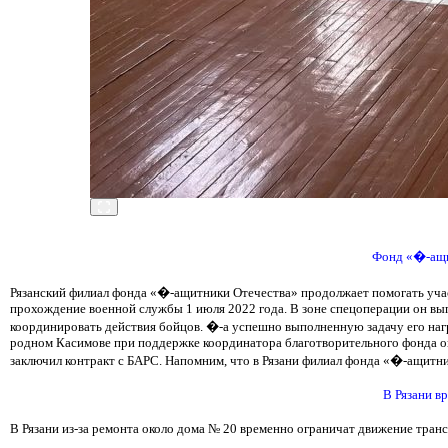
Фонд «�-ащи
Рязанский филиал фонда «�-ащитники Отечества» продолжает помогать участ
прохождение военной службы 1 июля 2022 года. В зоне спецоперации он вып
координировать действия бойцов. �-а успешно выполненную задачу его наг
родном Касимове при поддержке координатора благотворительного фонда о
заключил контракт с БАРС. Напомним, что в Рязани филиал фонда «�-ащитник
В Рязани в
В Рязани из-за ремонта около дома № 20 временно ограничат движение транс