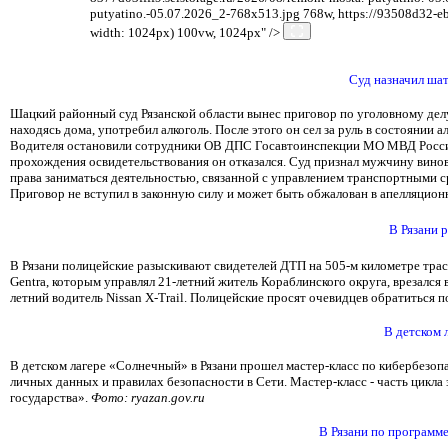
putyatino.-05.07.2026_2-768x513.jpg 768w, https://93508d32-eb
width: 1024px) 100vw, 1024px" />
Суд назначил шат
Шацкий районный суд Рязанской области вынес приговор по уголовному делу
находясь дома, употребил алкоголь. После этого он сел за руль в состоянии
Водителя остановили сотрудники ОВ ДПС Госавтоинспекции МО МВД России 
прохождения освидетельствования он отказался. Суд признал мужчину виновн
права заниматься деятельностью, связанной с управлением транспортными с
Приговор не вступил в законную силу и может быть обжалован в апелляционн
В Рязани 
В Рязани полицейские разыскивают свидетелей ДТП на 505-м километре тра
Gentra, которым управлял 21-летний житель Кораблинского округа, врезался в
летний водитель Nissan X-Trail. Полицейские просят очевидцев обратиться по
В детском 
В детском лагере «Солнечный» в Рязани прошел мастер-класс по кибербезоп
личных данных и правилах безопасности в Сети. Мастер-класс - часть цикл
государства».
Фото: ryazan.gov.ru
В Рязани по программ