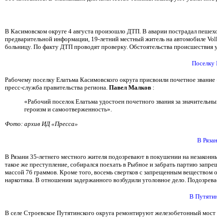
В Касимовском округе 4 августа произошло ДТП. В аварии пострадал пешехо
предварительной информации, 19-летний местный житель на автомобиле Volk
больницу. По факту ДТП проводят проверку. Обстоятельства происшествия 
Поселку 
Рабочему поселку Елатьма Касимовского округа присвоили почетное звание
пресс-служба правительства региона.
Павел Малков
:
«Рабочий поселок Елатьма удостоен почетного звания за значительн
героизм и самоотверженность».
Фото: архив ИД «Пресса»
В Ряза
В Рязани 35-летнего местного жителя подозревают в покушении на незаконный 
такое же преступление, собирался поехать в Рыбное и забрать партию зап
массой 76 граммов. Кроме того, восемь свертков с запрещенным веществом 
наркотика. В отношении задержанного возбудили уголовное дело. Подозрева
В Путяти
В селе Строевское Путятинского округа ремонтируют железобетонный мост 