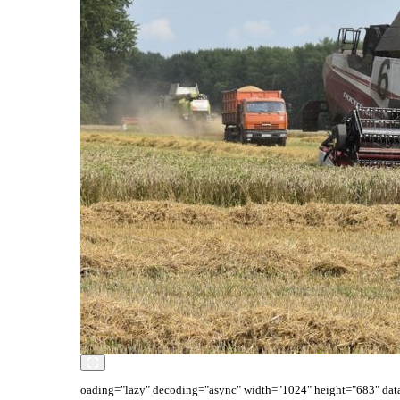
oading="lazy" decoding="async" width="1024" height="683" data-