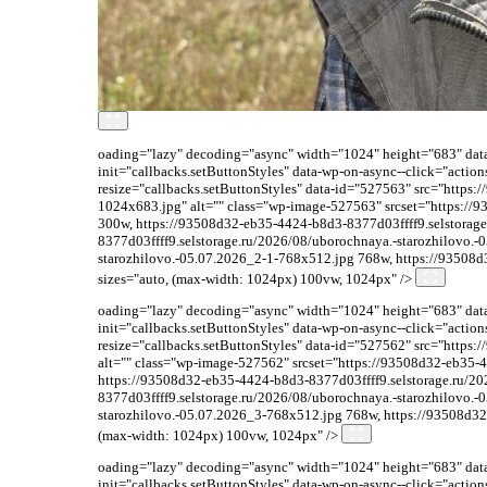
oading="lazy" decoding="async" width="1024" height="683" data-
init="callbacks.setButtonStyles" data-wp-on-async--click="acti
resize="callbacks.setButtonStyles" data-id="527563" src="https
1024x683.jpg" alt="" class="wp-image-527563" srcset="https://
300w, https://93508d32-eb35-4424-b8d3-8377d03ffff9.selstorag
8377d03ffff9.selstorage.ru/2026/08/uborochnaya.-starozhilovo.
starozhilovo.-05.07.2026_2-1-768x512.jpg 768w, https://93508d
sizes="auto, (max-width: 1024px) 100vw, 1024px" />
oading="lazy" decoding="async" width="1024" height="683" data-
init="callbacks.setButtonStyles" data-wp-on-async--click="acti
resize="callbacks.setButtonStyles" data-id="527562" src="http
alt="" class="wp-image-527562" srcset="https://93508d32-eb35-
https://93508d32-eb35-4424-b8d3-8377d03ffff9.selstorage.ru/2
8377d03ffff9.selstorage.ru/2026/08/uborochnaya.-starozhilovo.
starozhilovo.-05.07.2026_3-768x512.jpg 768w, https://93508d32
(max-width: 1024px) 100vw, 1024px" />
oading="lazy" decoding="async" width="1024" height="683" data-
init="callbacks.setButtonStyles" data-wp-on-async--click="acti