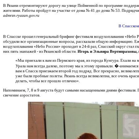
В Рязани отремонтируют дорогу на улице Пойменной по программе поддержк
жителями. Работы пройдут на участке от дома № 41 до дома № 53. Подрядчи
admrzn.ryazan.gov.ru
В Спасском
В Спасске прошел генеральный брифинг фестиваля воздухоплавания «Небо Р
обсудили все организационные вопросы, рассказали общую информацию. Еже
воздухоплавания «Небо России» проходит в 24-й раз, Спасский округ стал гл
них пять экипажей - из Рязанской области.
Игорь и Эльвира Вертипраховы, 
«Мы приехали к вам из Пермского края, из города Кунгура. Ехали на
Урала нам всегда далеко, поэтому мы к этому привыкли. �-анимаемся 
вам в Спасск приезжаем второй год подряд. Все прекрасно, великолеп
уже были пробные полеты. Рязань всегда великолепна, все очень крас
делать, чтобы все прошло отлично».
Напоминаем, 7, 8 и 9 августа будут самыми насыщенными днями фестиваля. Г
свечение аэростатов.