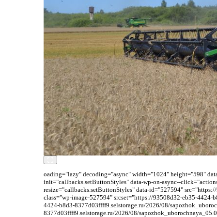
oading="lazy" decoding="async" width="1024" height="598" data-
init="callbacks.setButtonStyles" data-wp-on-async--click="acti
resize="callbacks.setButtonStyles" data-id="527594" src="http
class="wp-image-527594" srcset="https://93508d32-eb35-4424-b
4424-b8d3-8377d03ffff9.selstorage.ru/2026/08/sapozhok_uboro
8377d03ffff9.selstorage.ru/2026/08/sapozhok_uborochnaya_05.