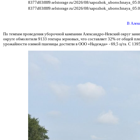
8377d03ffff9.selstorage.ru/2026/08/sapozhok_uborochnaya_05.
8377d03ffff9.selstorage.ru/2026/08/sapozhok_uborochnaya_05.0
В Алек
По темпам проведения уборочной кампании Александро-Невский округ занима
округе обмолотили 9133 гектара зерновых, что составляет 32% от общей п
урожайности озимой пшеницы достигли в ООО «Надежда» - 69,5 ц/га. С 1395 