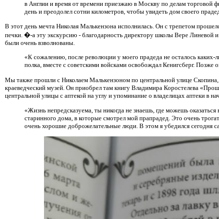
в Англии и время от времени приезжаю в Москву по делам торговой ф
день и преодолел сотни километров, чтобы увидеть дом своего праде
В этот день мечта Николая Малькензона исполнилась. Он с трепетом прошел
печки. �-а эту экскурсию - благодарность директору школы Вере Линевой и
были очень взволнованы.
«К сожалению, после революции у моего прадеда не осталось каких-ли
полка, вместе с советскими войсками освобождал Кенигсберг. Позже о
Мы также прошли с Николаем Малькензоном по центральной улице Скопина, 
краеведческий музей. Он приобрел там книгу Владимира Коростелева «Прош
центральной улицы с аптекой на углу и упоминание о владелицах аптеки в нач
«Жизнь непредсказуема, ты никогда не знаешь, где можешь оказаться 
старинного дома, в которые смотрел мой прапрадед. Это очень трогат
очень хорошие доброжелательные люди. В этом я убедился сегодня са