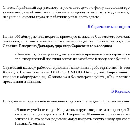
Спасский районный суд рассмотрит уголовное дело по факту нарушения треб
установило, что обвиняемый приказал сотруднику начать вырубку деревьев, 
нарушений охраны труда на работника упала часть дерева.
В Сараевском многофункц
Почти 100 абитуриентов подали в приемную комиссию Сараевского колледжа 
заявления, 25 человек заключили трехсторонний договор на целевое обучени
Сапожке.
Владимир Давыдов, директор Сараевского колледжа:
«Целевое обучение дает студенту весомое преимущество - гарантиров
производственной практики в этом же хозяйстве в процессе обучения
Сараевский колледж работает с разными заказчиками-работодателями. В эт
Кузнецов, Сараевское райпо, ООО «ОКА МОЛОКО» и другие. Направления об
техники и оборудования», «Экономика и бухгалтерский учет», «Технология
проживания и питания.
В Кадомско
В Кадомском округе в новом учебном году в школу пойдет 31 первоклассник.
«В новом учебном году в Кадомском округе впервые за парту сядет 3
классы проходит в два этапа. С 1 апреля по 30 июня мы принимали за
сентября. В это время родители могут выбрать любую школу для своег
Татьяна Хомягина.