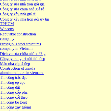
Công ty sửa nhà trọn gói giá
Công ty sửa chữa nhà giá rẻ
Công ty xây nhà giá rẻ
Công ty xây nhà trọn gói uy tín
TPHCM
Wincons
Reputable construction
company
Prestigious steel structures
company in Vietnam
Dịch vụ sửa chữa nhà xưởng
Công ty trang trí nội thất đẹp
Mẫu nhà cấp 4 đẹp
Construction of xingfa
aluminum doors in vietnam
Thi công trắc đạc
Thi công ép cọc
Thi công đất
Thi công cốp pha
Thi công cốt thép
Thi công bê tông
Thi công xây tường