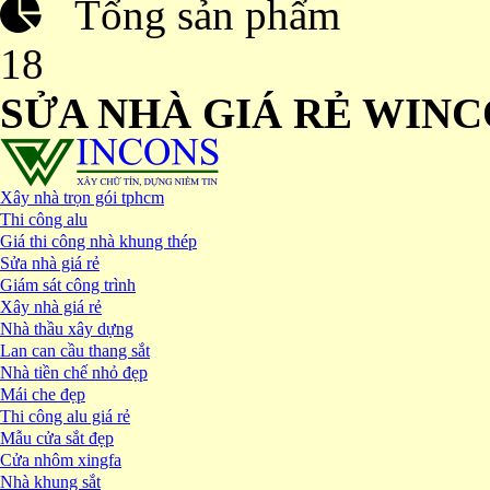
Tổng sản phẩm
18
SỬA NHÀ GIÁ RẺ WIN
Xây nhà trọn gói tphcm
Thi công alu
Giá thi công nhà khung thép
Sửa nhà giá rẻ
Giám sát công trình
Xây nhà giá rẻ
Nhà thầu xây dựng
Lan can cầu thang sắt
Nhà tiền chế nhỏ đẹp
Mái che đẹp
Thi công alu giá rẻ
Mẫu cửa sắt đẹp
Cửa nhôm xingfa
Nhà khung sắt