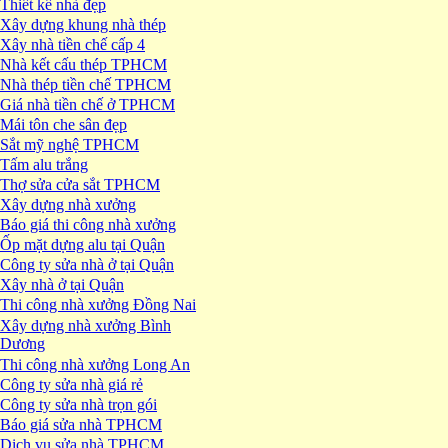
Thiết kế nhà đẹp
Xây dựng khung nhà thép
Xây nhà tiền chế cấp 4
Nhà kết cấu thép TPHCM
Nhà thép tiền chế TPHCM
Giá nhà tiền chế ở TPHCM
Mái tôn che sân đẹp
Sắt mỹ nghệ TPHCM
Tấm alu trắng
Thợ sửa cửa sắt TPHCM
Xây dựng nhà xưởng
Báo giá thi công nhà xưởng
Ốp mặt dựng alu tại Quận
Công ty sửa nhà ở tại Quận
Xây nhà ở tại Quận
Thi công nhà xưởng Đồng Nai
Xây dựng nhà xưởng Bình
Dương
Thi công nhà xưởng Long An
Công ty sửa nhà giá rẻ
Công ty sửa nhà trọn gói
Báo giá sửa nhà TPHCM
Dịch vụ sửa nhà TPHCM