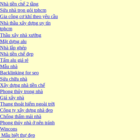
Nhà tiền chế 2 tầng
Sửa nhà trọn gói tphcm
Gia công cơ khí theo yêu cầu
Nhà thầu xây dựng uy tín
tphcm
Thầu xây nhà xưởng
Mặt dựng alu
Nhà lắp ghép
Nhà tiền chế đẹp
Tấm alu giá rẻ
Mẫu nhà
Backlinking for seo
Sửa chữa nhà
Xây dựng nhà tiền chế
Phong thủy trong nhà
Giá xây nhà
Thang thoát hiểm ngoài trời
Công ty xây dựng nhà đẹp
Chống thấm mái nhà
Phong thủy nhà ở nên tránh
Wincons
Mẫu biệt thự đẹp