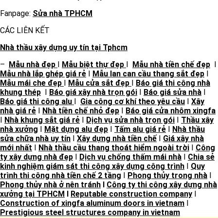
Fanpage:
Sửa nhà TPHCM
CÁC LIÊN KẾT
Nhà thầu xây dựng uy tín tại Tphcm
–
Mẫu nhà đẹp
I
Mẫu biệt thự đẹp
I
Mẫu nhà tiền chế đẹp
I
Mẫu nhà lắp ghép giá rẻ
I
Mẫu lan can cầu thang sắt đẹp
I
Mẫu mái che đẹp
I
Mẫu cửa sắt đẹp
I
Báo giá thi công nhà
khung thép
I
Báo giá xây nhà trọn gói
I
Báo giá sửa nhà
I
Báo giá thi công alu
I
Gia công cơ khí theo yêu cầu
I
Xây
nhà giá rẻ
I
Nhà tiền chế nhỏ đẹp
I
Báo giá cửa nhôm xingfa
I
Nhà khung sắt giá rẻ
I
Dịch vụ sửa nhà trọn gói
I
Thầu xây
nhà xưởng
I
Mặt dựng alu đẹp
I
Tấm alu giá rẻ
I
Nhà thầu
sửa chữa nhà uy tín
I
Xây dựng nhà tiền chế
I
Giá xây nhà
mới nhất
I
Nhà thầu cầu thang thoát hiểm ngoài trời
I
Công
ty xây dựng nhà đẹp
I
Dịch vụ chống thấm mái nhà
I
Chia sẻ
kinh nghiệm giám sát thi công xây dựng công trình
I
Quy
trình thi công nhà tiền chế 2 tầng
I
Phong thủy trong nhà
I
Phong thủy nhà ở nên tránh
I
Công ty thi công xây dựng nhà
xưởng tại TPHCM
I
Reputable construction company
I
Construction of xingfa aluminum doors in vietnam
I
Prestigious steel structures company in vietnam