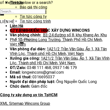
of the links below or a search?
Tin tức
Báo giá thi công
Báo giá thiết kế
Tin tức công ty
Tin tức công trình
LIÊN HỆ
Liên Hệ
CTY TNHH KIẾN TRÚC XÂY DỰNG WINCONS
Tư Vấn: 0348 111 468
Văn phòng chính:
B3-24 đường số 8, khu Khang An, Khu
Phố 10, Phường Long Trường, Thành Phố Hồ Chí Minh,
Việt Nam
Văn phòng đại diện:
1A21/2 Trần Văn Giàu, Ấp 1, Xã Tân
Vĩnh Lộc, Thành phố Hồ Chí Minh, Việt Nam
Xưởng gia công:
1A21/2 Trần Văn Giàu, Ấp 1, Xã Tân Vĩnh
Lộc, Thành phố Hồ Chí Minh, Việt Nam.
ĐT/Zalo:
0348 111 468; 0937 146 179
Email:
longwincons@gmail.com
Mã số thuế:
0316695037
Người đại diện pháp luật:
Ông Nguyễn Quốc Long
Chức danh:
Giám đốc
Công ty xây dựng uy tín TpHCM
XML Sitemap Wincons Group