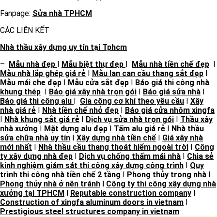
Fanpage:
Sửa nhà TPHCM
CÁC LIÊN KẾT
Nhà thầu xây dựng uy tín tại Tphcm
–
Mẫu nhà đẹp
I
Mẫu biệt thự đẹp
I
Mẫu nhà tiền chế đẹp
I
Mẫu nhà lắp ghép giá rẻ
I
Mẫu lan can cầu thang sắt đẹp
I
Mẫu mái che đẹp
I
Mẫu cửa sắt đẹp
I
Báo giá thi công nhà
khung thép
I
Báo giá xây nhà trọn gói
I
Báo giá sửa nhà
I
Báo giá thi công alu
I
Gia công cơ khí theo yêu cầu
I
Xây
nhà giá rẻ
I
Nhà tiền chế nhỏ đẹp
I
Báo giá cửa nhôm xingfa
I
Nhà khung sắt giá rẻ
I
Dịch vụ sửa nhà trọn gói
I
Thầu xây
nhà xưởng
I
Mặt dựng alu đẹp
I
Tấm alu giá rẻ
I
Nhà thầu
sửa chữa nhà uy tín
I
Xây dựng nhà tiền chế
I
Giá xây nhà
mới nhất
I
Nhà thầu cầu thang thoát hiểm ngoài trời
I
Công
ty xây dựng nhà đẹp
I
Dịch vụ chống thấm mái nhà
I
Chia sẻ
kinh nghiệm giám sát thi công xây dựng công trình
I
Quy
trình thi công nhà tiền chế 2 tầng
I
Phong thủy trong nhà
I
Phong thủy nhà ở nên tránh
I
Công ty thi công xây dựng nhà
xưởng tại TPHCM
I
Reputable construction company
I
Construction of xingfa aluminum doors in vietnam
I
Prestigious steel structures company in vietnam