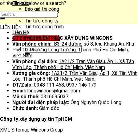
of the links below or a search?
Tin tức
Báo giá thi công
Báo giá thiết kế
Tin tức công ty
Tin tức công trình
LIÊN HỆ
Liên Hệ
CTY TNHH KIẾN TRÚC XÂY DỰNG WINCONS
Tư Vấn: 0348 111 468
Văn phòng chính:
B3-24 đường số 8, khu Khang An, Khu
Phố 10, Phường Long Trường, Thành Phố Hồ Chí Minh,
Việt Nam
Văn phòng đại diện:
1A21/2 Trần Văn Giàu, Ấp 1, Xã Tân
Vĩnh Lộc, Thành phố Hồ Chí Minh, Việt Nam
Xưởng gia công:
1A21/2 Trần Văn Giàu, Ấp 1, Xã Tân Vĩnh
Lộc, Thành phố Hồ Chí Minh, Việt Nam.
ĐT/Zalo:
0348 111 468; 0937 146 179
Email:
longwincons@gmail.com
Mã số thuế:
0316695037
Người đại diện pháp luật:
Ông Nguyễn Quốc Long
Chức danh:
Giám đốc
Công ty xây dựng uy tín TpHCM
XML Sitemap Wincons Group